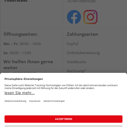
70794 Filderstadt
Öffnungszeiten:
Zahlungsarten
Mo. – Fr.
08:00 – 18:00
PayPal
Sa.
08:00 – 13:00
Onlineüberweisung
Wir helfen Ihnen gerne
Kreditkarte
weiter
Rechnung*
Tel.:
+49 7157 88240
E-Mail:
shop@holzland-
*Bonität vorausgesetzt
filderstadt.de
Versand
Versandkosten
Impressum
AGB
Widerruf
Datenschutz
Reservierungsbedingungen
Vertrag widerrufen