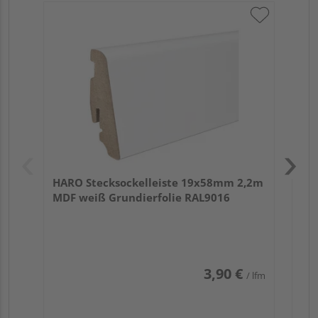
HA
wei
HARO Stecksockelleiste 19x58mm 2,2m
MDF weiß Grundierfolie RAL9016
3,90 €
/ lfm