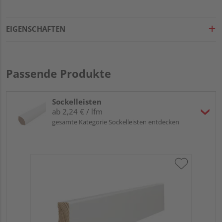
EIGENSCHAFTEN
Passende Produkte
Sockelleisten
ab 2,24 € / lfm
gesamte Kategorie Sockelleisten entdecken
HA
wei