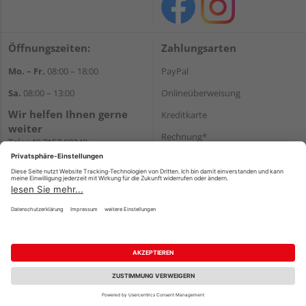
Öffnungszeiten:
Zahlungsarten
Mo. – Fr.
08:00 – 18:00
PayPal
Sa.
08:00 – 13:00
Onlineüberweisung
Wir helfen Ihnen gerne
Kreditkarte
weiter
Rechnung*
Tel.:
+49 7157 88240
E-Mail:
shop@holzland-
*Bonität vorausgesetzt
filderstadt.de
Versand
Versandkosten
Impressum
AGB
Widerruf
Datenschutz
Reservierungsbedingungen
Vertrag widerrufen
©
HolzLand GmbH