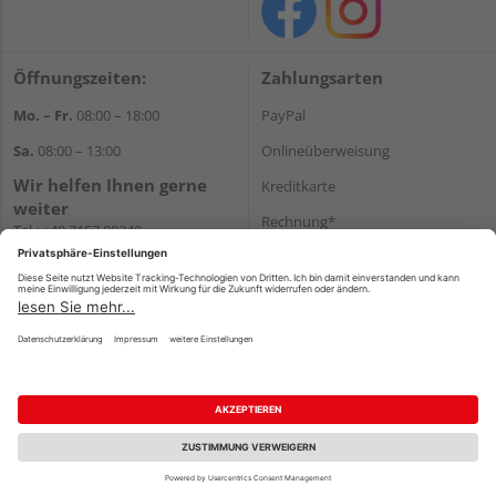
Öffnungszeiten:
Zahlungsarten
Mo. – Fr.
08:00 – 18:00
PayPal
Sa.
08:00 – 13:00
Onlineüberweisung
Wir helfen Ihnen gerne
Kreditkarte
weiter
Rechnung*
Tel.:
+49 7157 88240
E-Mail:
shop@holzland-
*Bonität vorausgesetzt
filderstadt.de
Versand
Versandkosten
Impressum
AGB
Widerruf
Datenschutz
Reservierungsbedingungen
Vertrag widerrufen
©
HolzLand GmbH