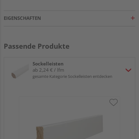
EIGENSCHAFTEN
Passende Produkte
Sockelleisten
ab 2,24 € / lfm
gesamte Kategorie Sockelleisten entdecken
HA
wei