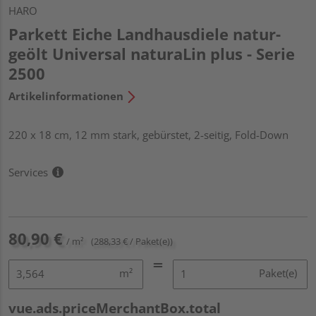
HARO
Parkett Eiche Landhausdiele natur-
geölt Universal naturaLin plus - Serie
2500
Artikelinformationen
220 x 18 cm, 12 mm stark, gebürstet, 2-seitig, Fold-Down
Services
80,90 €
/ m²
(288,33 € / Paket(e))
m²
Paket(e)
vue.ads.priceMerchantBox.total