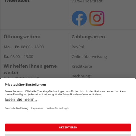
70794 Filderstadt
Öffnungszeiten:
Zahlungsarten
Mo. – Fr.
08:00 – 18:00
PayPal
Sa.
08:00 – 13:00
Onlineüberweisung
Wir helfen Ihnen gerne
Kreditkarte
weiter
Rechnung*
Tel.:
+49 7157 88240
E-Mail:
shop@holzland-
*Bonität vorausgesetzt
filderstadt.de
Versand
Versandkosten
Impressum
AGB
Widerruf
Datenschutz
Reservierungsbedingungen
Vertrag widerrufen