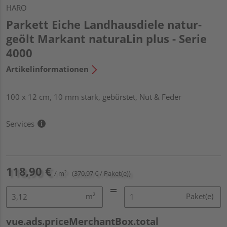
HARO
Parkett Eiche Landhausdiele natur-
geölt Markant naturaLin plus - Serie
4000
Artikelinformationen
100 x 12 cm, 10 mm stark, gebürstet, Nut & Feder
Services
118,90 €
/ m²
(370,97 € / Paket(e))
m²
Paket(e)
vue.ads.priceMerchantBox.total