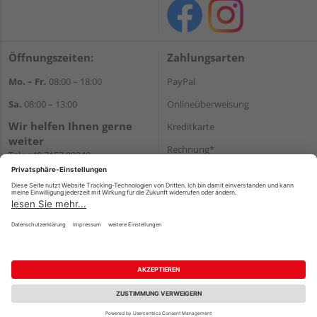
Öffnungszeiten:
Zahlungsarten
Mo. – Fr.
08:00 – 18:00
PayPal
Sa.
08:00 – 13:00
Onlineüberweisung
Wir helfen Ihnen gerne
Kreditkarte
weiter
Rechnung*
Tel.:
+49 7157 88240
E-Mail:
shop@holzland-
*Bonität vorausgesetzt
filderstadt.de
Versand
Versandkosten
Impressum
AGB
Widerruf
Datenschutz
Reservierungsbedingungen
Vertrag widerrufen
©
HolzLand GmbH