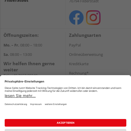
70794 Filderstadt
Öffnungszeiten:
Zahlungsarten
Mo. – Fr.
08:00 – 18:00
PayPal
Sa.
08:00 – 13:00
Onlineüberweisung
Wir helfen Ihnen gerne
Kreditkarte
weiter
Rechnung*
Tel.:
+49 7157 88240
E-Mail:
shop@holzland-
*Bonität vorausgesetzt
filderstadt.de
Versand
Versandkosten
Impressum
AGB
Widerruf
Datenschutz
Reservierungsbedingungen
Vertrag widerrufen