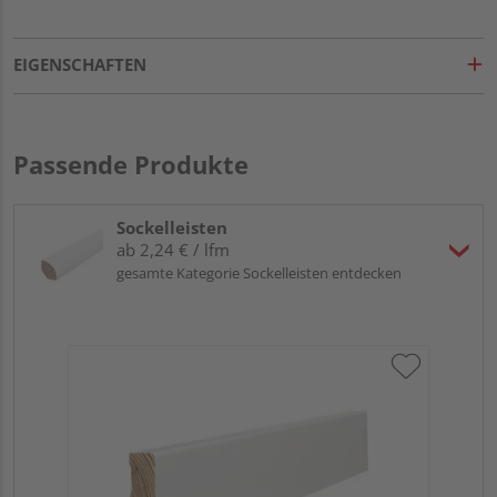
EIGENSCHAFTEN
Passende Produkte
Sockelleisten
ab 2,24 € / lfm
gesamte Kategorie Sockelleisten entdecken
HA
wei