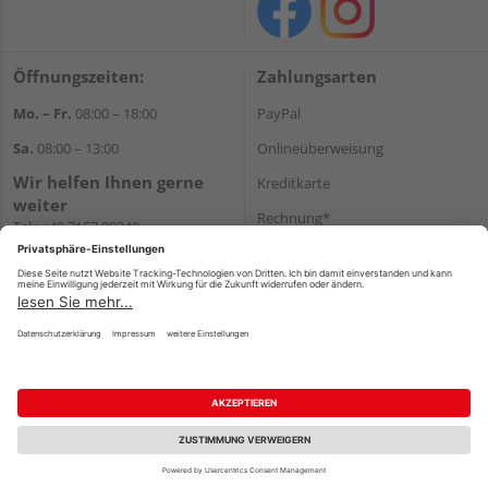
Öffnungszeiten:
Zahlungsarten
Mo. – Fr.
08:00 – 18:00
PayPal
Sa.
08:00 – 13:00
Onlineüberweisung
Wir helfen Ihnen gerne
Kreditkarte
weiter
Rechnung*
Tel.:
+49 7157 88240
E-Mail:
shop@holzland-
*Bonität vorausgesetzt
filderstadt.de
Versand
Versandkosten
Impressum
AGB
Widerruf
Datenschutz
Reservierungsbedingungen
Vertrag widerrufen
©
HolzLand GmbH