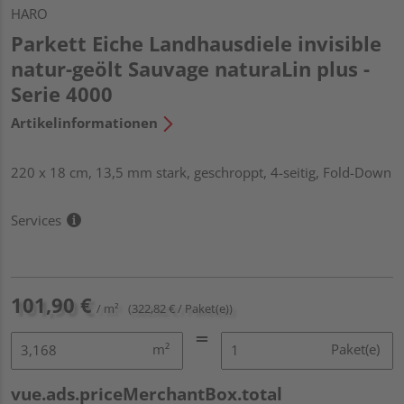
HARO
Parkett Eiche Landhausdiele invisible
natur-geölt Sauvage naturaLin plus -
Serie 4000
Artikelinformationen
220 x 18 cm, 13,5 mm stark, geschroppt, 4-seitig, Fold-Down
Services
101,90 €
/ m²
(322,82 € / Paket(e))
m²
Paket(e)
vue.ads.priceMerchantBox.total