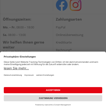
Öffnungszeiten:
Zahlungsarten
Mo. – Fr.
08:00 – 18:00
PayPal
Sa.
08:00 – 13:00
Onlineüberweisung
Wir helfen Ihnen gerne
Kreditkarte
weiter
Rechnung*
Tel.:
+49 7157 88240
E-Mail:
shop@holzland-
*Bonität vorausgesetzt
filderstadt.de
Versand
Versandkosten
Impressum
AGB
Widerruf
Datenschutz
Reservierungsbedingungen
Vertrag widerrufen
©
HolzLand GmbH