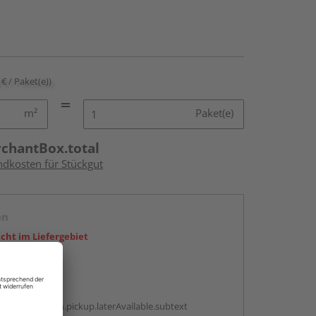
 € / Paket(e))
m²
Paket(e)
rchantBox.total
ndkosten für Stückgut
en
icht im Liefergebiet
abholen
g:
antBox.option.pickup.laterAvailable.subtext