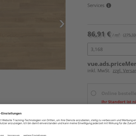
Services
86,91 €
/ m²
(275,33
vue.ads.priceMe
inkl. MwSt.
zzgl. Versa
Online bestell
Ihr Standort ist n
Beim Händler 
Auf Vorbestellun
vue.ads.priceMerch