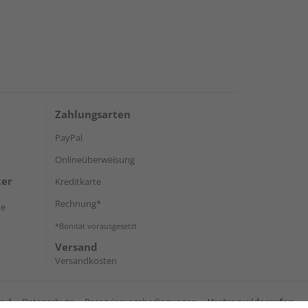
Zahlungsarten
PayPal
Onlineüberweisung
ter
Kreditkarte
Rechnung*
de
*Bonität vorausgesetzt
Versand
Versandkosten
ruf
Datenschutz
Reservierungsbedingungen
Vertrag widerrufen