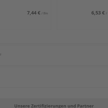
7,44 €
6,53 €
/ lfm
/
²
Unsere Zertifizierungen und Partner