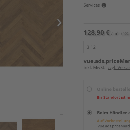
Services
128,90 €
/ m²
(402,
vue.ads.priceMe
inkl. MwSt.
zzgl. Versa
Online bestell
Ihr Standort ist n
Beim Händler 
Auf Vorbestellun
vue.ads.priceMerch