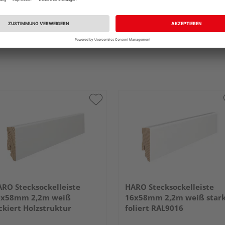
RO Stecksockelleiste
HARO Stecksockelleiste
6x58mm 2,2m weiß
16x58mm 2,2m weiß star
ckiert Holzstruktur
foliert RAL9016