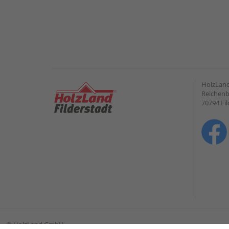
HolzLand
Reichenb
70794 Fil
©
HolzLand GmbH