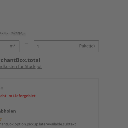
17 € / Paket(e))
m²
Paket(e)
rchantBox.total
ndkosten für Stückgut
en
icht im Liefergebiet
abholen
g:
antBox.option.pickup.laterAvailable.subtext