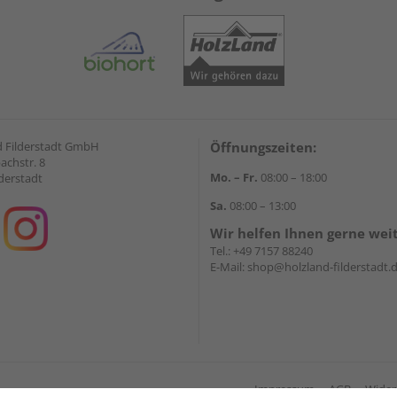
 Filderstadt GmbH
Öffnungszeiten:
achstr. 8
Mo. – Fr.
08:00 – 18:00
derstadt
Sa.
08:00 – 13:00
Wir helfen Ihnen gerne wei
Tel.:
+49 7157 88240
E-Mail:
shop@holzland-filderstadt.
Impressum
AGB
Wider