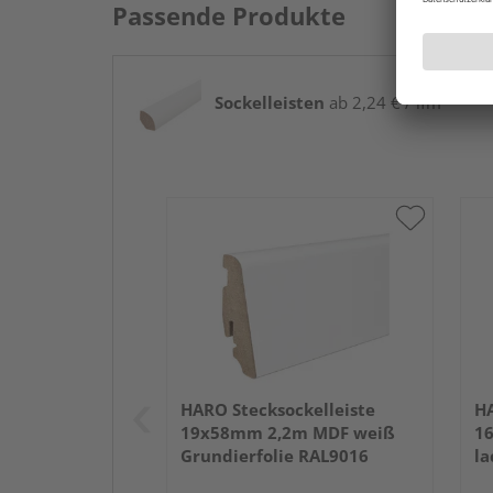
Passende Produkte
Sockelleisten
ab 2,24 € / lfm
HARO Stecksockelleiste
HA
19x58mm 2,2m MDF weiß
1
Grundierfolie RAL9016
la