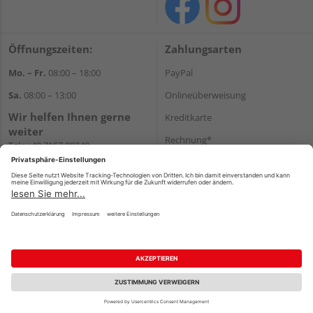
Öffnungszeiten:
Zahlungsarten
Mo. – Fr.
08:00 – 18:00
PayPal
Sa.
08:00 – 13:00
Onlineüberweisung
Wir helfen Ihnen gerne
Kreditkarte
weiter
Rechnung*
Tel.:
+49 7157 88240
E-Mail:
shop@holzland-
*Bonität vorausgesetzt
filderstadt.de
Versand
Versandkosten
Impressum
AGB
Widerruf
Datenschutz
Reservierungsbedingungen
Vertrag widerrufen
©
HolzLand GmbH