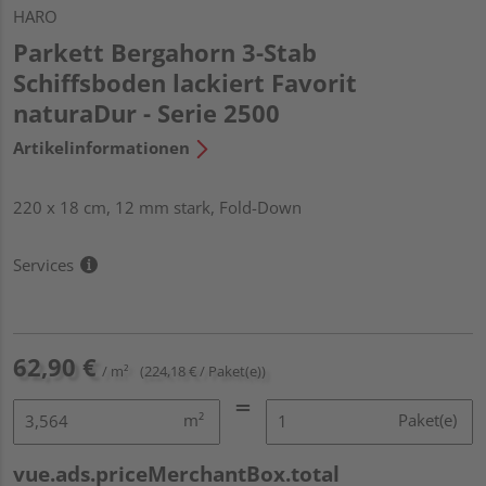
HARO
Parkett Bergahorn 3-Stab
Schiffsboden lackiert Favorit
naturaDur - Serie 2500
Artikelinformationen
220 x 18 cm, 12 mm stark, Fold-Down
Services
62,90 €
/ m²
(224,18 € / Paket(e))
m²
Paket(e)
vue.ads.priceMerchantBox.total