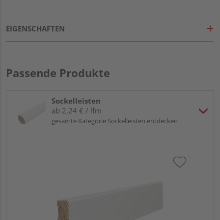
EIGENSCHAFTEN
Passende Produkte
Sockelleisten
ab 2,24 € / lfm
gesamte Kategorie Sockelleisten entdecken
HA
wei