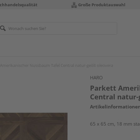
chhandelsqualität
Große Produktauswahl
 Amerikanischer Nussbaum Tafel Central natur-geölt oleovera
HARO
Parkett Ameri
Central natur-
Artikelinformatione
65 x 65 cm, 18 mm star