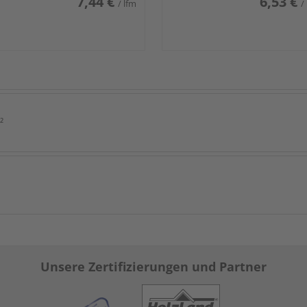
7,44 €
6,53 €
/ lfm
/
²
Unsere Zertifizierungen und Partner