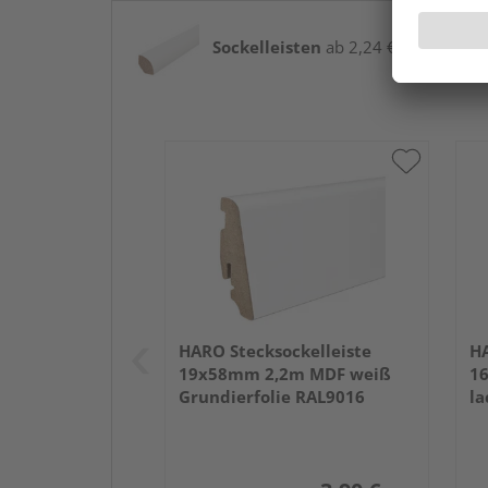
Sockelleisten
ab 2,24 € / lfm
HARO Stecksockelleiste
HA
19x58mm 2,2m MDF weiß
1
Grundierfolie RAL9016
la