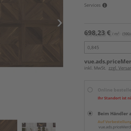
Services
698,23 €
/ m²
(590,
vue.ads.priceMe
inkl. MwSt.
zzgl. Versa
Online bestell
Ihr Standort ist n
Beim Händler 
Auf Vorbestellun
vue.ads.priceMerch