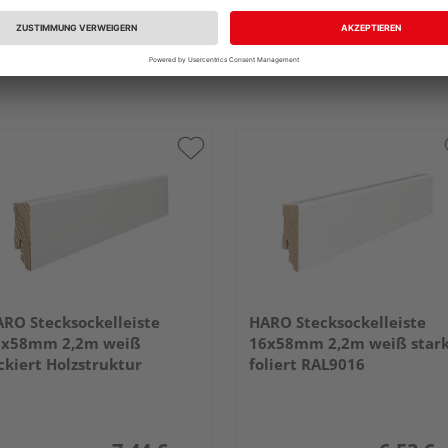
RO Stecksockelleiste
HARO Stecksockelleiste
6x58mm 2,2m weiß
16x58mm 2,2m weiß star
ckiert Holzstruktur
foliert RAL9016