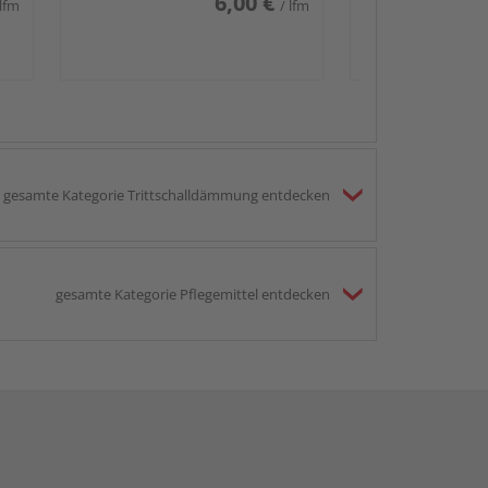
6,00 €
 lfm
/ lfm
gesamte Kategorie Trittschalldämmung entdecken
gesamte Kategorie Pflegemittel entdecken