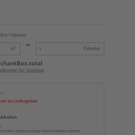
00 € / Paket(e))
m²
Paket(e)
rchantBox.total
ndkosten für Stückgut
en
icht im Liefergebiet
abholen
g:
antBox.option.pickup.laterAvailable.subtext