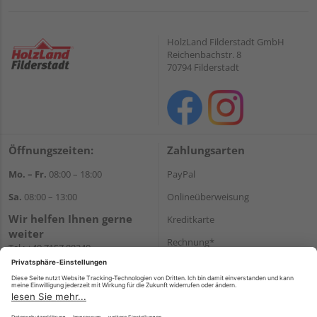
HolzLand Filderstadt GmbH
Reichenbachstr. 8
70794 Filderstadt
Öffnungszeiten:
Zahlungsarten
Mo. – Fr.
08:00 – 18:00
PayPal
Sa.
08:00 – 13:00
Onlineüberweisung
Wir helfen Ihnen gerne
Kreditkarte
weiter
Rechnung*
Tel.:
+49 7157 88240
E-Mail:
shop@holzland-
*Bonität vorausgesetzt
filderstadt.de
Versand
Versandkosten