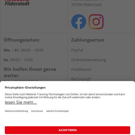
70794 Filderstadt
Öffnungszeiten:
Zahlungsarten
Mo. – Fr.
08:00 – 18:00
PayPal
Sa.
08:00 – 13:00
Onlineüberweisung
Wir helfen Ihnen gerne
Kreditkarte
weiter
Rechnung*
Tel.:
+49 7157 88240
E-Mail:
shop@holzland-
*Bonität vorausgesetzt
filderstadt.de
Versand
Versandkosten
Impressum
AGB
Widerruf
Datenschutz