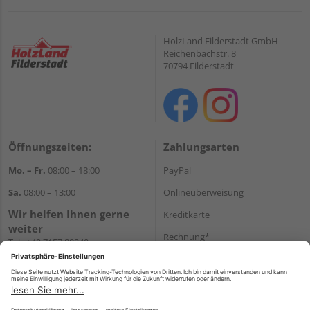
HolzLand Filderstadt GmbH
Reichenbachstr. 8
70794 Filderstadt
Öffnungszeiten:
Zahlungsarten
Mo. – Fr.
08:00 – 18:00
PayPal
Sa.
08:00 – 13:00
Onlineüberweisung
Wir helfen Ihnen gerne
Kreditkarte
weiter
Rechnung*
Tel.:
+49 7157 88240
E-Mail:
shop@holzland-
*Bonität vorausgesetzt
filderstadt.de
Versand
Versandkosten