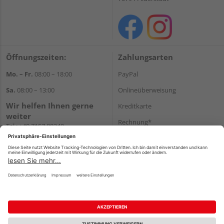
Öffnungszeiten:
Zahlungsarten
Mo. – Fr.
08:00 – 18:00
PayPal
Sa.
08:00 – 13:00
Onlineüberweisung
Wir helfen Ihnen gerne
Kreditkarte
weiter
Rechnung*
Tel.:
+49 7157 88240
E-Mail:
shop@holzland-
*Bonität vorausgesetzt
filderstadt.de
Versand
Versandkosten
Impressum
AGB
Widerruf
Datenschutz
Reservierungsbedingungen
Vertrag widerrufen