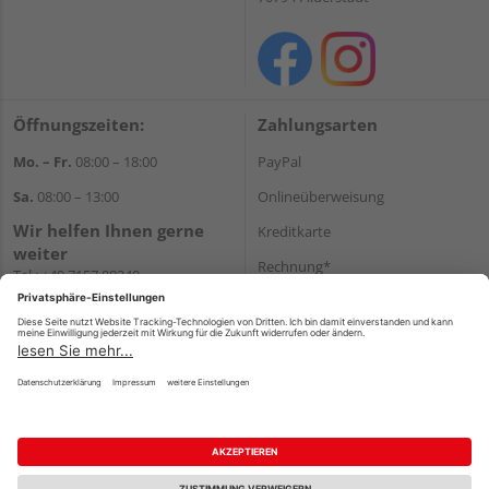
Öffnungszeiten:
Zahlungsarten
Mo. – Fr.
08:00 – 18:00
PayPal
Sa.
08:00 – 13:00
Onlineüberweisung
Wir helfen Ihnen gerne
Kreditkarte
weiter
Rechnung*
Tel.:
+49 7157 88240
E-Mail:
shop@holzland-
*Bonität vorausgesetzt
filderstadt.de
Versand
Versandkosten
Impressum
AGB
Widerruf
Datenschutz
Reservierungsbedingungen
Vertrag widerrufen