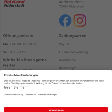
Reichenbachstr. 8
70794 Filderstadt
Öffnungszeiten:
Zahlungsarten
Mo. – Fr.
08:00 – 18:00
PayPal
Sa.
08:00 – 13:00
Onlineüberweisung
Wir helfen Ihnen gerne
Kreditkarte
weiter
Rechnung*
Tel.:
+49 7157 88240
E-Mail:
shop@holzland-
*Bonität vorausgesetzt
filderstadt.de
Versand
Versandkosten
Impressum
AGB
Widerruf
Datenschutz