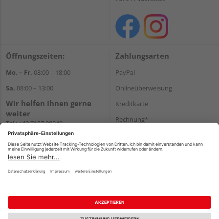
Öffnungszeiten:
Zahlungsarten
Mo. – Fr.
08:00 – 18:00
PayPal
Sa.
08:00 – 13:00
Onlineüberweisung
Wir helfen Ihnen gerne
Kreditkarte
weiter
Rechnung*
Tel.:
+49 7157 88240
E-Mail:
shop@holzland-
*Bonität vorausgesetzt
filderstadt.de
Versand
Versandkosten
Impressum
AGB
Widerruf
Datenschutz
Reservierungsbedingungen
Vertrag widerrufen