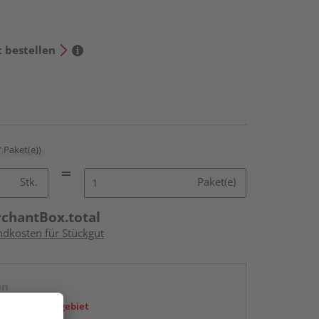
t bestellen
/ Paket(e))
Stk.
Paket(e)
rchantBox.total
ndkosten für Stückgut
en
icht im Liefergebiet