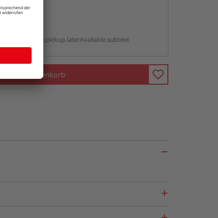
abholen
g:
antBox.option.pickup.laterAvailable.subtext
In den Warenkorb