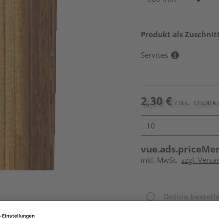
Produkt als Zuschnit
Services
2,30 €
/ Stk.
(23,00 € 
vue.ads.priceMe
inkl. MwSt.
zzgl. Versa
Online bestell
Ihr Standort ist n