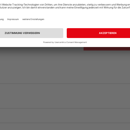
Beim Händler 
Auf Vorbestellun
vue.ads.priceMerch