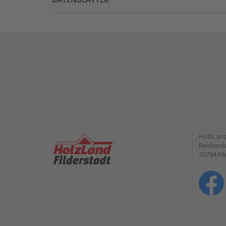
HolzLand
Reichenb
70794 Fil