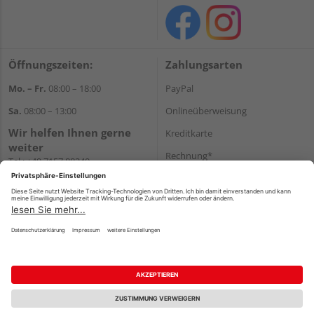
Öffnungszeiten:
Zahlungsarten
Mo. – Fr.
08:00 – 18:00
PayPal
Sa.
08:00 – 13:00
Onlineüberweisung
Wir helfen Ihnen gerne
Kreditkarte
weiter
Rechnung*
Tel.:
+49 7157 88240
E-Mail:
shop@holzland-
*Bonität vorausgesetzt
filderstadt.de
Versand
Versandkosten
Impressum
AGB
Widerruf
Datenschutz
Reservierungsbedingungen
Vertrag widerrufen