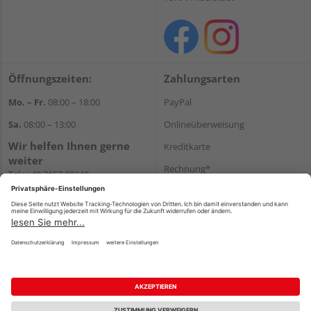
Öffnungszeiten:
Zahlungsarten
Mo. – Fr.
08:00 – 18:00
PayPal
Sa.
08:00 – 13:00
Onlineüberweisung
Wir helfen Ihnen gerne
Kreditkarte
weiter
Rechnung*
Tel.:
+49 7157 88240
E-Mail:
shop@holzland-
*Bonität vorausgesetzt
filderstadt.de
Versand
Versandkosten
Impressum
AGB
Widerruf
Datenschutz
Reservierungsbedingungen
Vertrag widerrufen