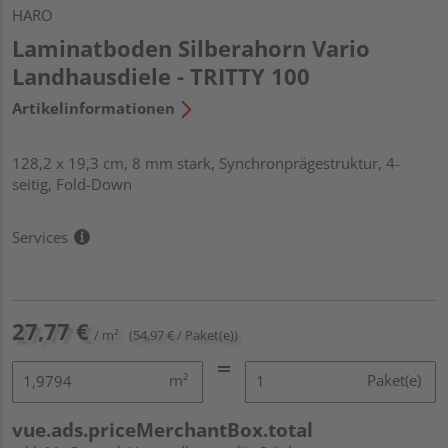
HARO
Laminatboden Silberahorn Vario
Landhausdiele - TRITTY 100
Artikelinformationen
128,2 x 19,3 cm, 8 mm stark, Synchronprägestruktur, 4-
seitig, Fold-Down
Services
27,77 €
/ m²
(54,97 € / Paket(e))
m²
Paket(e)
vue.ads.priceMerchantBox.total