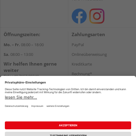
Öffnungszeiten:
Zahlungsarten
Mo. – Fr.
08:00 – 18:00
PayPal
Sa.
08:00 – 13:00
Onlineüberweisung
Wir helfen Ihnen gerne
Kreditkarte
weiter
Rechnung*
Tel.:
+49 7157 88240
E-Mail:
shop@holzland-
*Bonität vorausgesetzt
filderstadt.de
Versand
Versandkosten
Impressum
AGB
Widerruf
Datenschutz
Reservierungsbedingungen
Vertrag widerrufen