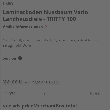
HARO
Laminatboden Nussbaum Vario
Landhausdiele - TRITTY 100
Artikelinformationen
128,2 x 19,3 cm, 8 mm stark, Synchronprägestruktur, 4-
seitig, Fold-Down
Services
27,77 €
/ m²
(54,97 € / Paket(e))
m²
Paket(e)
vue.ads.priceMerchantBox.total