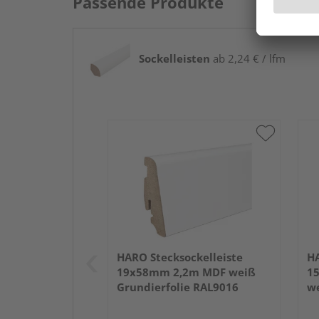
Passende Produkte
Sockelleisten
ab 2,24 € / lfm
HARO Stecksockelleiste
HA
19x58mm 2,2m MDF weiß
1
Grundierfolie RAL9016
we