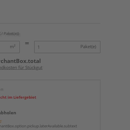
€ / Paket(e))
m²
Paket(e)
rchantBox.total
ndkosten für Stückgut
en
icht im Liefergebiet
abholen
g:
antBox.option.pickup.laterAvailable.subtext