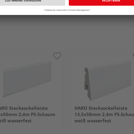
RO Stecksockelleiste
HARO Stecksockelleiste
5x50mm 2,4m PS-Schaum
13,5x58mm 2,4m PS-Scha
iß wasserfest
weiß wasserfest