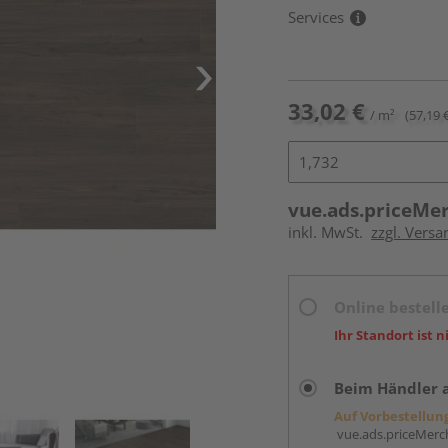
Services
33,02 €
/ m²
(57,19 
vue.ads.priceMe
inkl. MwSt.
zzgl. Versa
Online bestell
Ihr Standort ist n
Beim Händler 
Auf Vorbestellun
vue.ads.priceMerch