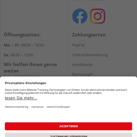
Öffnungszeiten:
Zahlungsarten
Mo. – Fr.
08:00 – 18:00
PayPal
Sa.
08:00 – 13:00
Onlineüberweisung
Wir helfen Ihnen gerne
Kreditkarte
weiter
Rechnung*
Tel.:
+49 7157 88240
E-Mail:
shop@holzland-
*Bonität vorausgesetzt
filderstadt.de
Versand
Versandkosten
Impressum
AGB
Widerruf
Datenschutz
Reservierungsbedingungen
Vertrag widerrufen