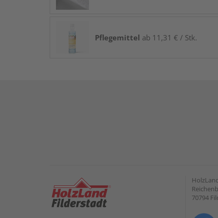
Pflegemittel
ab 11,31 € / Stk.
HolzLand
Reichenb
70794 Fil