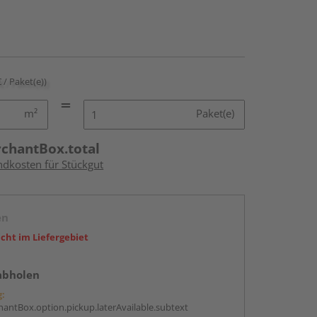
€ / Paket(e))
m²
Paket(e)
rchantBox.total
ndkosten für Stückgut
en
icht im Liefergebiet
abholen
g:
antBox.option.pickup.laterAvailable.subtext