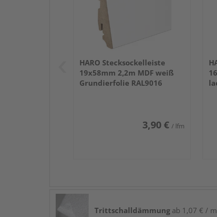
HARO Stecksockelleiste
HA
19x58mm 2,2m MDF weiß
1
Grundierfolie RAL9016
la
3,90 €
/ lfm
Trittschalldämmung
ab 1,07 € / m