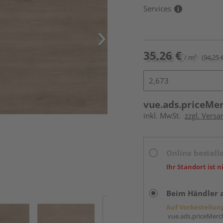
Services
35,26 €
/ m²
(94,25 
vue.ads.priceMe
inkl. MwSt.
zzgl. Versa
Online bestell
Ihr Standort ist n
Beim Händler 
Auf Vorbestellun
vue.ads.priceMerch