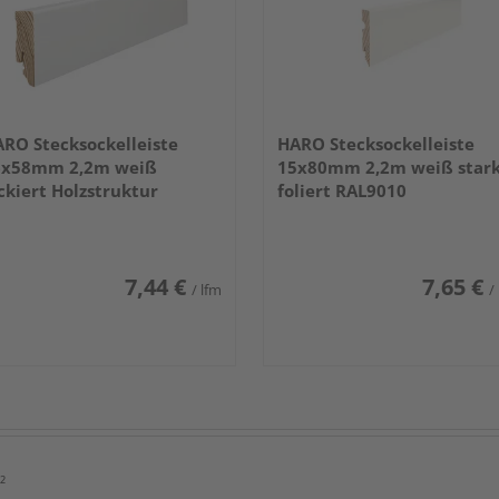
RO Stecksockelleiste
HARO Stecksockelleiste
6x58mm 2,2m weiß
15x80mm 2,2m weiß star
ckiert Holzstruktur
foliert RAL9010
7,44 €
7,65 €
/ lfm
/
²