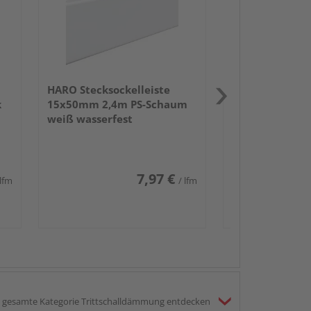
weiß wasserfe
HARO Stecksockelleiste
k
15x50mm 2,4m PS-Schaum
weiß wasserfest
7,97 €
 lfm
/ lfm
gesamte Kategorie Trittschalldämmung entdecken