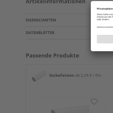
Artikelinformationen
EIGENSCHAFTEN
DATENBLÄTTER
Passende Produkte
Sockelleisten
ab 2,24 € / lfm