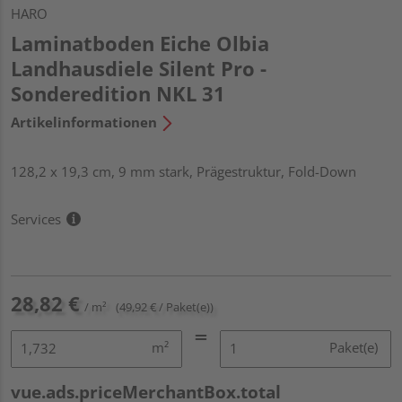
HARO
Laminatboden Eiche Olbia
Landhausdiele Silent Pro -
Sonderedition NKL 31
Artikelinformationen
128,2 x 19,3 cm, 9 mm stark, Prägestruktur, Fold-Down
Services
28,82 €
/ m²
(49,92 € / Paket(e))
m²
Paket(e)
vue.ads.priceMerchantBox.total