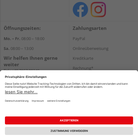
Öffnungszeiten:
Zahlungsarten
Mo. – Fr.
08:00 – 18:00
PayPal
Sa.
08:00 – 13:00
Onlineüberweisung
Wir helfen Ihnen gerne
Kreditkarte
weiter
Rechnung*
Tel.:
+49 7157 88240
E-Mail:
shop@holzland-
*Bonität vorausgesetzt
filderstadt.de
Versand
Versandkosten
Impressum
AGB
Widerruf
Datenschutz
Reservierungsbedingungen
Vertrag widerrufen