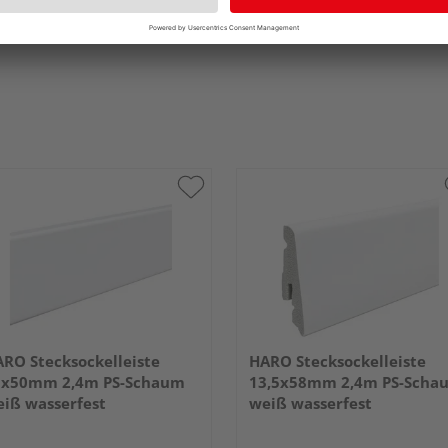
RO Stecksockelleiste
HARO Stecksockelleiste
5x50mm 2,4m PS-Schaum
13,5x58mm 2,4m PS-Scha
iß wasserfest
weiß wasserfest