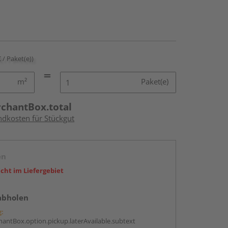
€ / Paket(e))
m²
Paket(e)
rchantBox.total
ndkosten für Stückgut
en
icht im Liefergebiet
abholen
g:
antBox.option.pickup.laterAvailable.subtext