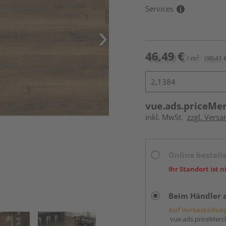
Services
46,49 €
/ m²
(99,41 
vue.ads.priceMe
inkl. MwSt.
zzgl. Versa
Online bestell
Ihr Standort ist n
Beim Händler 
Auf Vorbestellun
vue.ads.priceMerch