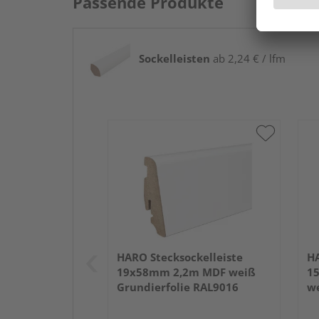
Passende Produkte
Sockelleisten
ab 2,24 € / lfm
HARO Stecksockelleiste
HA
19x58mm 2,2m MDF weiß
1
Grundierfolie RAL9016
we