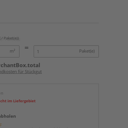
€ / Paket(e))
m²
Paket(e)
rchantBox.total
ndkosten für Stückgut
en
icht im Liefergebiet
abholen
g: