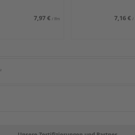
7,97 €
7,16 €
/ lfm
/
²
Unsere Zertifizierungen und Partner