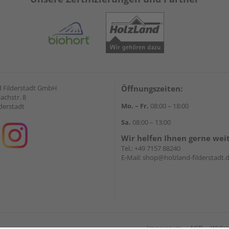
 Filderstadt GmbH
Öffnungszeiten:
achstr. 8
Mo. – Fr.
08:00 – 18:00
derstadt
Sa.
08:00 – 13:00
Wir helfen Ihnen gerne wei
Tel.:
+49 7157 88240
E-Mail:
shop@holzland-filderstadt.
Impressum
AGB
Wider