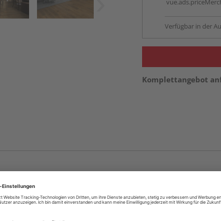
vue.ads.priceMerch
Verfügbar in der Au
Komplettangebot an