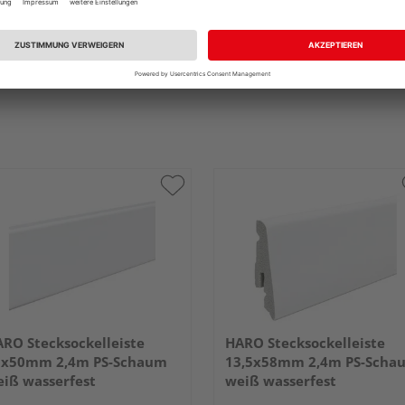
RO Stecksockelleiste
HARO Stecksockelleiste
5x50mm 2,4m PS-Schaum
13,5x58mm 2,4m PS-Scha
iß wasserfest
weiß wasserfest