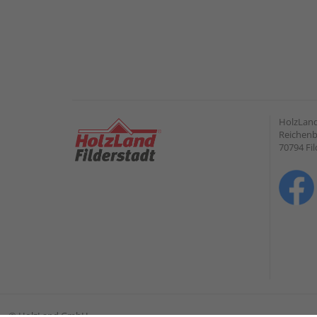
HolzLand
Reichenb
70794 Fil
©
HolzLand GmbH