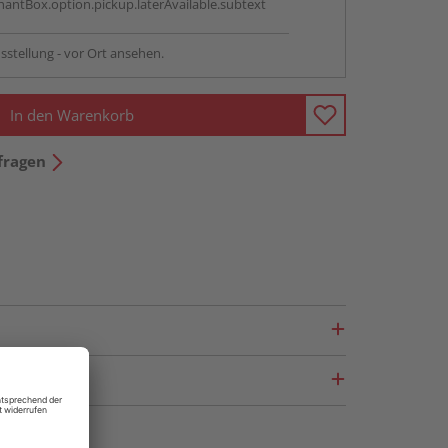
antBox.option.pickup.laterAvailable.subtext
sstellung - vor Ort ansehen.
In den Warenkorb
fragen