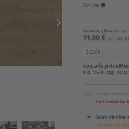
Services
vue.ads.buyBox.price.rrp
11,00 €
/ m²
(24,49 
vue.ads.priceMe
inkl. MwSt.
zzgl. Versa
Online bestell
Ihr Standort ist n
Beim Händler 
Auf Vorbestellun