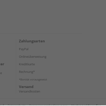
Zahlungsarten
PayPal
Onlineüberweisung
ter
Kreditkarte
Rechnung*
de
*Bonität vorausgesetzt
Versand
Versandkosten
ruf
Datenschutz
Reservierungsbedingungen
Vertrag widerrufen