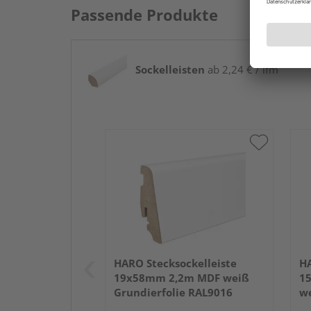
Passende Produkte
Sockelleisten
ab 2,24 € / lfm
HARO Stecksockelleiste
HA
19x58mm 2,2m MDF weiß
1
Grundierfolie RAL9016
we