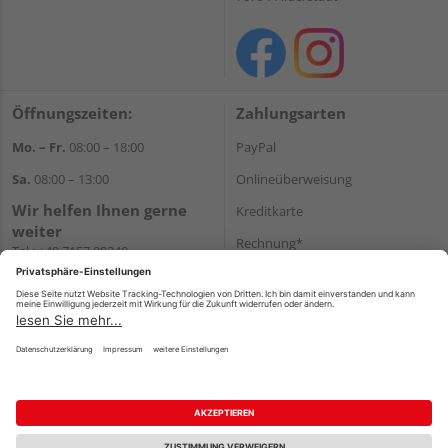
Öffnungszeiten:
Zahlungsarten
Mo. – Fr.
08:00 – 18:00
PayPal
Sa.
08:00 – 13:00
Onlineüberweisung
Wir helfen Ihnen gerne
Kreditkarte
weiter
Rechnung*
Tel.:
+49 7157 88240
E-Mail:
shop@holzland-
*Bonität vorausgesetzt
filderstadt.de
Versand
Versandkosten
Impressum
AGB
Widerruf
Datenschutz
Reservierungsbedingungen
Vertrag widerrufen