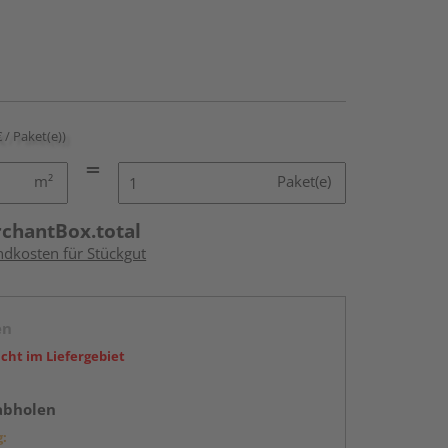
€ / Paket(e))
m²
Paket(e)
rchantBox.total
ndkosten für Stückgut
en
icht im Liefergebiet
abholen
g: