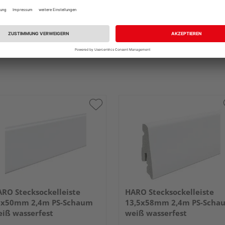
RO Stecksockelleiste
HARO Stecksockelleiste
5x50mm 2,4m PS-Schaum
13,5x58mm 2,4m PS-Scha
iß wasserfest
weiß wasserfest