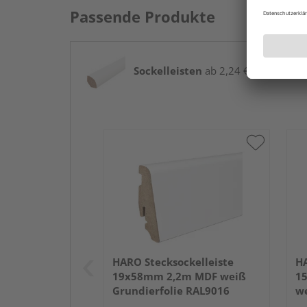
Passende Produkte
Sockelleisten
ab 2,24 € / lfm
HARO Stecksockelleiste
HA
19x58mm 2,2m MDF weiß
1
Grundierfolie RAL9016
we