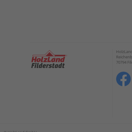
HolzLand
Reichenb
70794 Fil