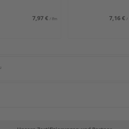
7,97 €
7,16 €
/ lfm
/
²