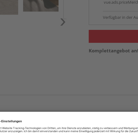
vue.ads.priceMerch
Verfügbar in der Au
Komplettangebot an