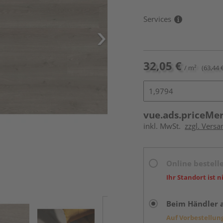
Services
32,05 €
/ m²
(63,44 
vue.ads.priceMe
inkl. MwSt.
zzgl. Versa
Online bestell
Ihr Standort ist n
Beim Händler 
Auf Vorbestellun