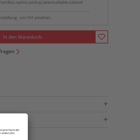
antBox.option.pickup.laterAvailable.subtext
sstellung - vor Ort ansehen.
In den Warenkorb
fragen