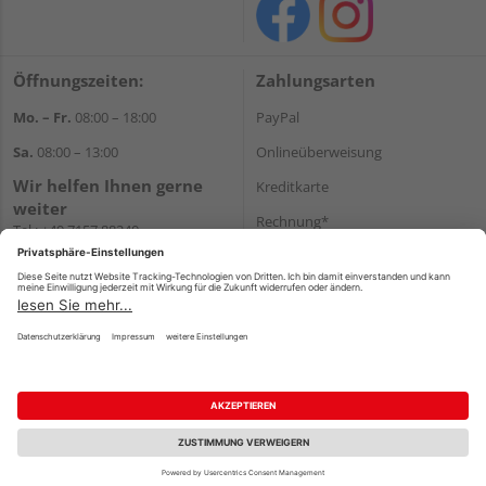
Öffnungszeiten:
Zahlungsarten
Mo. – Fr.
08:00 – 18:00
PayPal
Sa.
08:00 – 13:00
Onlineüberweisung
Wir helfen Ihnen gerne
Kreditkarte
weiter
Rechnung*
Tel.:
+49 7157 88240
E-Mail:
shop@holzland-
*Bonität vorausgesetzt
filderstadt.de
Versand
Versandkosten
Impressum
AGB
Widerruf
Datenschutz
Reservierungsbedingungen
Vertrag widerrufen
©
HolzLand GmbH