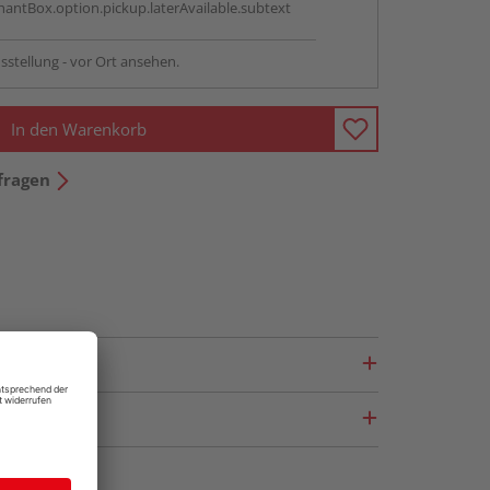
antBox.option.pickup.laterAvailable.subtext
sstellung - vor Ort ansehen.
In den Warenkorb
fragen