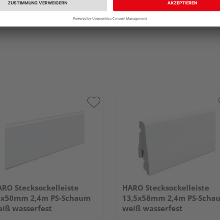
RO Stecksockelleiste
HARO Stecksockelleiste
5x50mm 2,4m PS-Schaum
13,5x58mm 2,4m PS-Scha
iß wasserfest
weiß wasserfest