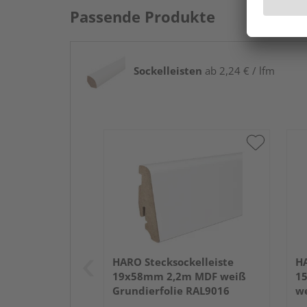
Passende Produkte
Sockelleisten
ab 2,24 € / lfm
HARO Stecksockelleiste
HA
19x58mm 2,2m MDF weiß
1
Grundierfolie RAL9016
we