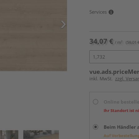
Services
34,07 €
/ m²
(59,01 
vue.ads.priceMe
inkl. MwSt.
zzgl. Versa
Online bestell
Ihr Standort ist n
Beim Händler 
Auf Vorbestellun