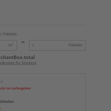
€ / Paket(e))
m²
Paket(e)
rchantBox.total
ndkosten für Stückgut
en
icht im Liefergebiet
abholen
g: