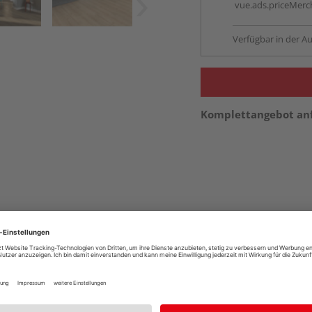
vue.ads.priceMerch
Verfügbar in der Au
Komplettangebot an