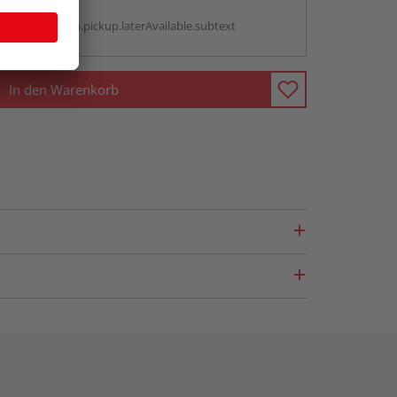
g:
antBox.option.pickup.laterAvailable.subtext
In den Warenkorb