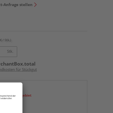
t-Anfrage stellen
€ / Stk.)
Stk.
rchantBox.total
ndkosten für Stückgut
en
icht im Liefergebiet
abholen