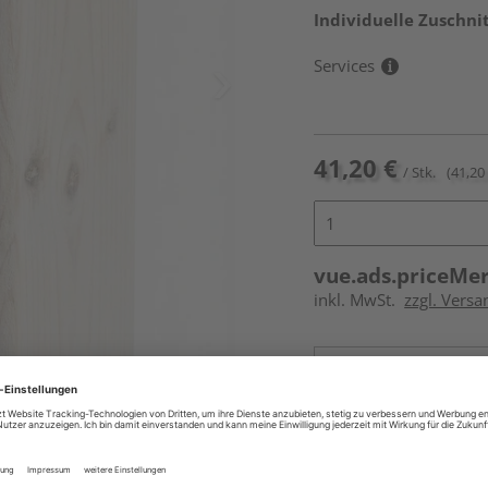
Individuelle Zuschnit
Services
41,20 €
/ Stk.
(41,20 
vue.ads.priceMe
inkl. MwSt.
zzgl. Versa
Online bestell
Ihr Standort ist n
Beim Händler 