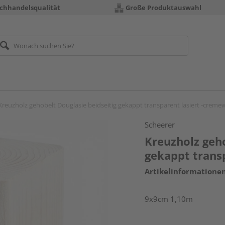
chhandelsqualität
Große Produktauswahl
Kreuzholz gehobelt Douglasie beidseitig gekappt transparent lasiert -creme
Scheerer
Kreuzholz geho
gekappt trans
Artikelinformatione
9x9cm 1,10m