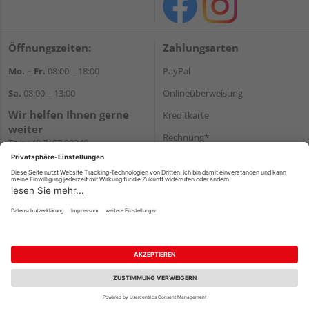
Öffnungszeiten:
Zahlungsarten
Mo. – Fr.
08:00 – 18:00
PayPal
Sa.
08:00 – 13:00
Onlineüberweisung
Wir helfen Ihnen gerne
Kreditkarte
weiter
Rechnung*
Tel.:
+49 7157 88240
E-Mail:
shop@holzland-
*Bonität vorausgesetzt
filderstadt.de
Versand
Versandkosten
Impressum
AGB
Widerruf
Datenschutz
Reservierungsbedingungen
Vertrag widerrufen
©
HolzLand GmbH