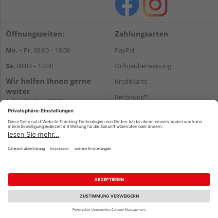
Öffnungszeiten:
Zahlungsarten
Mo. – Fr.
08:00 – 18:00
PayPal
Sa.
08:00 – 13:00
Onlineüberweisung
Wir helfen Ihnen gerne
Kreditkarte
weiter
Rechnung*
Tel.:
+49 7157 88240
E-Mail:
shop@holzland-
*Bonität vorausgesetzt
filderstadt.de
Versand
Versandkosten
Impressum
AGB
Widerruf
Datenschutz
Reservierungsbedingungen
Vertrag widerrufen
©
HolzLand GmbH