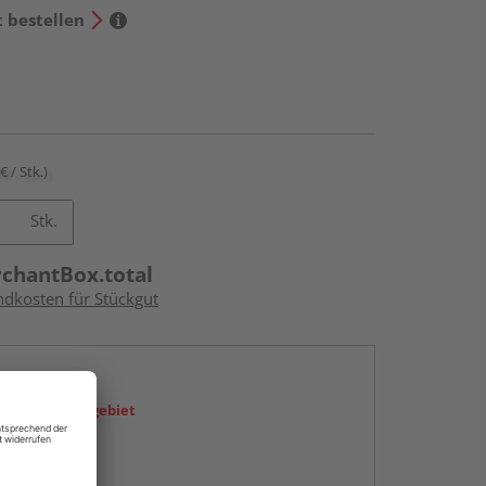
t bestellen
€ / Stk.)
Stk.
rchantBox.total
ndkosten für Stückgut
en
icht im Liefergebiet
abholen