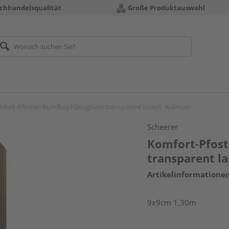
chhandelsqualität
Große Produktauswahl
fort-Pfosten Rundkopf Douglasie transparent lasiert -walnuss-
Scheerer
Komfort-Pfost
transparent la
Artikelinformatione
9x9cm 1,30m