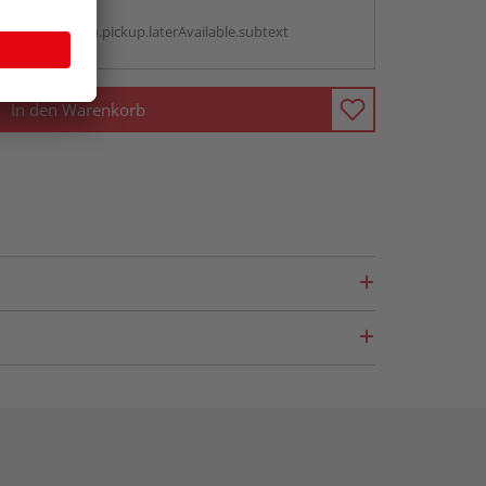
g:
antBox.option.pickup.laterAvailable.subtext
In den Warenkorb