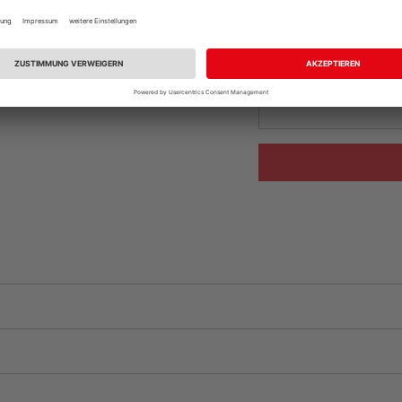
Ihr Standort ist n
Beim Händler 
Auf Vorbestellun
vue.ads.priceMerch