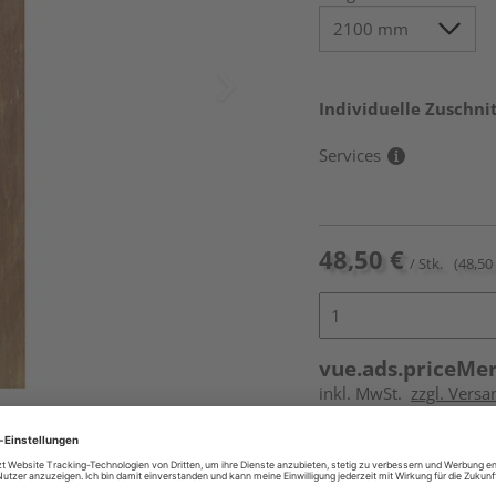
Individuelle Zuschnit
Services
48,50 €
/ Stk.
(48,50 
vue.ads.priceMe
inkl. MwSt.
zzgl. Versa
Online bestell