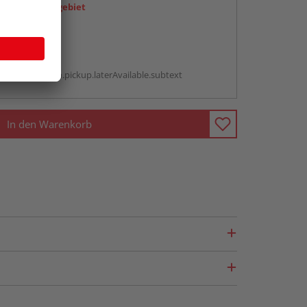
icht im Liefergebiet
abholen
g:
antBox.option.pickup.laterAvailable.subtext
In den Warenkorb