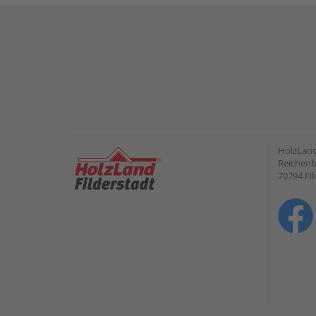
HolzLand
Reichenb
70794 Fil