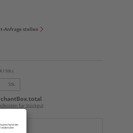
t-Anfrage stellen
€ / Stk.)
Stk.
rchantBox.total
ndkosten für Stückgut
en