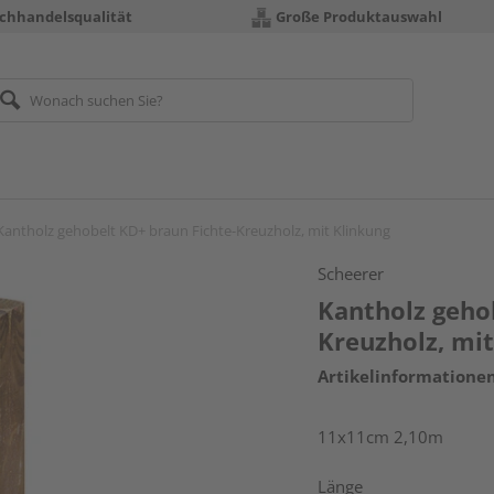
chhandelsqualität
Große Produktauswahl
Kantholz gehobelt KD+ braun Fichte-Kreuzholz, mit Klinkung
Scheerer
Kantholz geho
Kreuzholz, mi
Artikelinformatione
11x11cm 2,10m
Länge