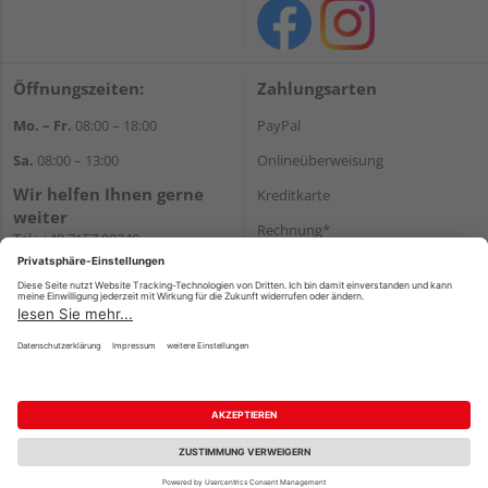
Öffnungszeiten:
Zahlungsarten
Mo. – Fr.
08:00 – 18:00
PayPal
Sa.
08:00 – 13:00
Onlineüberweisung
Wir helfen Ihnen gerne
Kreditkarte
weiter
Rechnung*
Tel.:
+49 7157 88240
E-Mail:
shop@holzland-
*Bonität vorausgesetzt
filderstadt.de
Versand
Versandkosten
Impressum
AGB
Widerruf
Datenschutz
Reservierungsbedingungen
Vertrag widerrufen
©
HolzLand GmbH