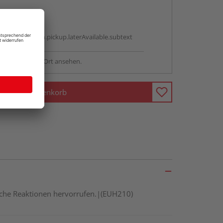
abholen
g:
antBox.option.pickup.laterAvailable.subtext
sstellung - vor Ort ansehen.
In den Warenkorb
gische Reaktionen hervorrufen.|(EUH210)