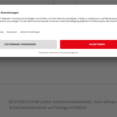
Beim Händler 
Auf Vorbestellun
vue.ads.priceMerch
Verfügbar in der Au
(EUH208) Enthält [siehe Sicherheitsdatenblatt]. Kann aller
Sicherheitsdatenblatt auf Anfrage erhältlich.