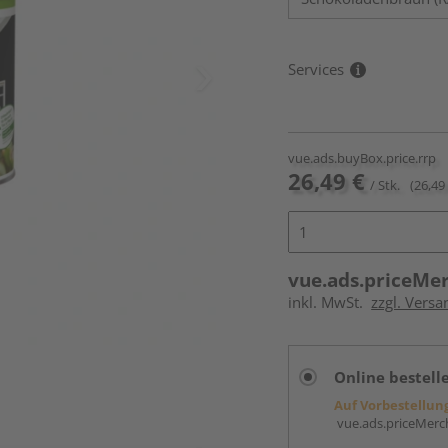
Services
vue.ads.buyBox.price.rrp
26,49 €
/ Stk.
(26,49 
vue.ads.priceMe
inkl. MwSt.
zzgl. Versa
Online bestell
Auf Vorbestellun
vue.ads.priceMerch