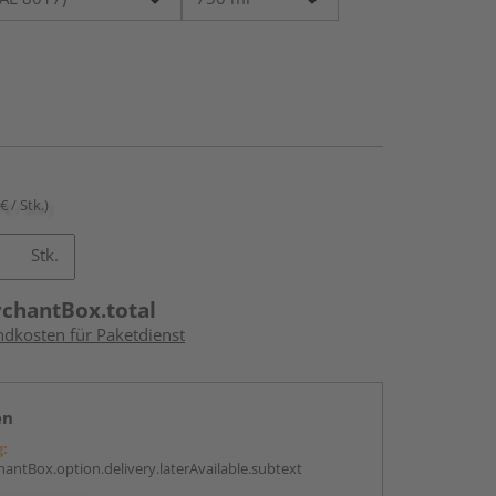
€ / Stk.)
Stk.
rchantBox.total
ndkosten für Paketdienst
en
g:
antBox.option.delivery.laterAvailable.subtext