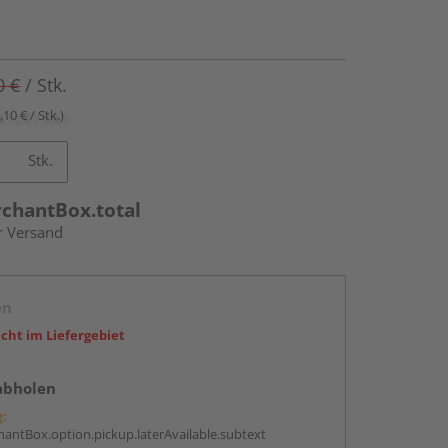
0 €
/ Stk.
,10 € / Stk.)
Stk.
rchantBox.total
r Versand
en
icht im Liefergebiet
abholen
g:
antBox.option.pickup.laterAvailable.subtext