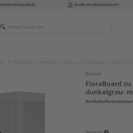
chhandelsqualität
Große Produktauswahl
übel
FloraBoard zu Seitendach Gerätehaus Neo dunkelgrau- metallic 8
Biohort
FloraBoard zu
dunkelgrau- 
Artikelinformatione
Services