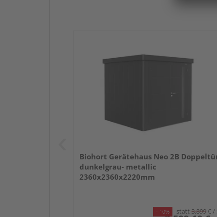
Biohort Gerätehaus Neo 2B Doppeltür
dunkelgrau- metallic
2360x2360x2220mm
statt
3.899
€
/
- 10%