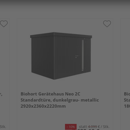
,
Biohort Gerätehaus Neo 2C
Bi
Standardtüre, dunkelgrau- metallic
St
2920x2360x2220mm
18
 Stk.
statt
4.099
€
/ Stk.
- 10%