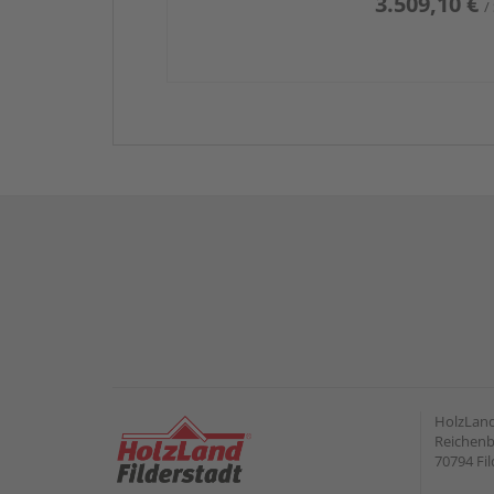
3.509,10 €
/
HolzLand
Reichenb
70794 Fil