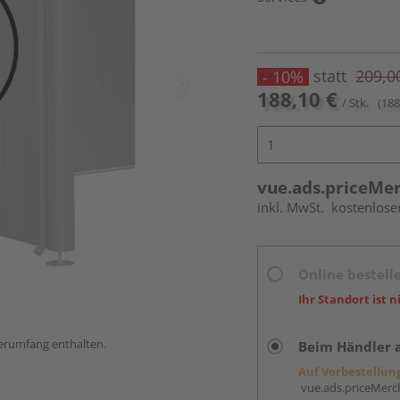
statt
209,0
- 10%
188,10 €
/ Stk.
(188
vue.ads.priceMe
inkl. MwSt.
kostenlose
Online bestell
Ihr Standort ist n
ferumfang enthalten.
Beim Händler 
Auf Vorbestellun
vue.ads.priceMerch