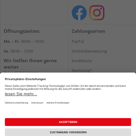
Öffnungszeiten:
Zahlungsarten
Mo. – Fr.
08:00 – 18:00
PayPal
Sa.
08:00 – 13:00
Onlineüberweisung
Wir helfen Ihnen gerne
Kreditkarte
weiter
Rechnung*
Tel.:
+49 7157 88240
E-Mail:
shop@holzland-
*Bonität vorausgesetzt
filderstadt.de
Versand
Versandkosten
Impressum
AGB
Widerruf
Datenschutz
Reservierungsbedingungen
Vertrag widerrufen