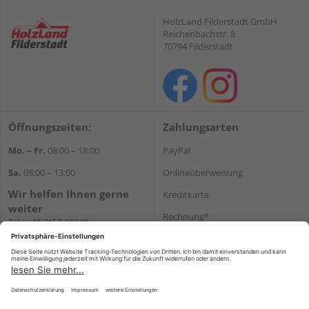
HolzLand Filderstadt GmbH
Reichenbachstr. 8
70794 Filderstadt
Öffnungszeiten:
Zahlungsarten
Mo. – Fr.
08:00 – 18:00
PayPal
Sa.
08:00 – 13:00
Onlineüberweisung
Wir helfen Ihnen gerne
Kreditkarte
weiter
Rechnung*
Tel.:
+49 7157 88240
E-Mail:
shop@holzland-
*Bonität vorausgesetzt
filderstadt.de
Versand
Versandkosten