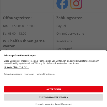
Öffnungszeiten:
Zahlungsarten
Mo. – Fr.
08:00 – 18:00
PayPal
Sa.
08:00 – 13:00
Onlineüberweisung
Wir helfen Ihnen gerne
Kreditkarte
weiter
Rechnung*
Tel.:
+49 7157 88240
E-Mail:
shop@holzland-
*Bonität vorausgesetzt
filderstadt.de
Versand
Versandkosten
Impressum
AGB
Widerruf
Datenschutz
Reservierungsbedingungen
Vertrag widerrufen
©
HolzLand GmbH